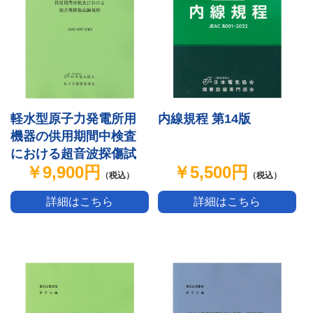
軽水型原子力発電所用
内線規程 第14版
機器の供用期間中検査
における超音波探傷試
￥9,900円
￥5,500円
験規程
（税込）
（税込）
詳細はこちら
詳細はこちら