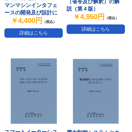
（省令及び解釈）の解
マンマシンインタフェ
説（第４版）
ースの開発及び設計に
￥4,950円
（税込）
￥4,400円
関する指針 JEAG4617-
（税込）
2024
詳細はこちら
詳細はこちら