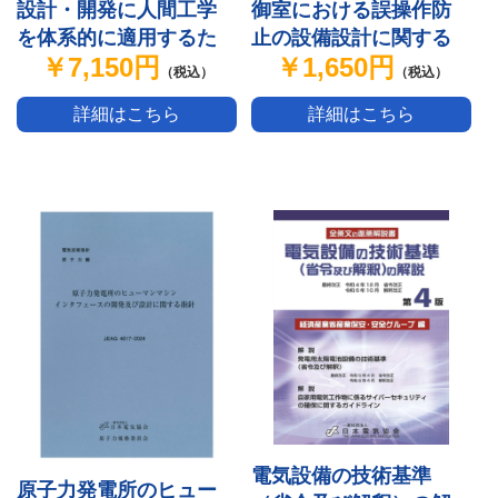
設計・開発に人間工学
御室における誤操作防
を体系的に適用するた
止の設備設計に関する
￥7,150円
￥1,650円
めの指針 JEAG4641-
規程 JEAC4624-2024
（税込）
（税込）
2024
詳細はこちら
詳細はこちら
電気設備の技術基準
原子力発電所のヒュー