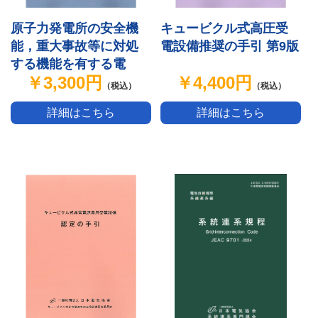
原子力発電所の安全機
キュービクル式高圧受
能，重大事故等に対処
電設備推奨の手引 第9版
する機能を有する電
￥3,300円
￥4,400円
気・計装品の耐環境性
（税込）
（税込）
能の検証に関する指針
詳細はこちら
詳細はこちら