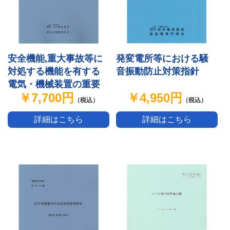
安全機能,重大事故等に
発変電所等における騒
対処する機能を有する
音振動防止対策指針
電気・機械装置の重要
￥7,700円
￥4,950円
度分類指針
（税込）
（税込）
詳細はこちら
詳細はこちら