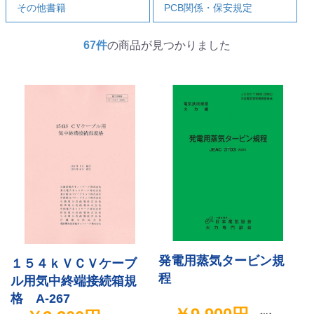
その他書籍
PCB関係・保安規定
67件
の商品が見つかりました
発電用蒸気タービン規
１５４ｋＶＣＶケーブ
程
ル用気中終端接続箱規
格 A-267