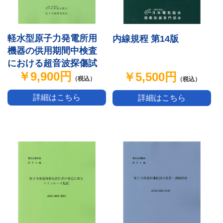
軽水型原子力発電所用
内線規程 第14版
機器の供用期間中検査
における超音波探傷試
￥9,900円
￥5,500円
験規程
（税込）
（税込）
詳細はこちら
詳細はこちら