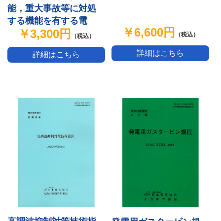
能，重大事故等に対処
する機能を有する電
￥6,600円
￥3,300円
気・計装品の耐環境性
（税込）
（税込）
能の検証に関する指針
詳細はこちら
詳細はこちら