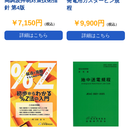
高調波抑制対策技術指
発電用ガスタービン規
針 第4版
程
￥7,150円
￥9,900円
（税込）
（税込）
詳細はこちら
詳細はこちら